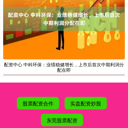
配资中心 中科环保：业绩稳健增长，上市后首次中期利润分
配在即
股票配资合作
实盘配资炒股
东莞股票配资