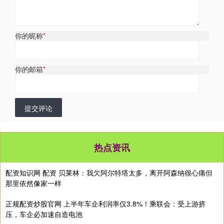
你的昵称
*
你的邮箱
*
提交评论
热点资讯
配资知识网 配资 贝莱林：我欠阿尔特塔太多，离开阿森纳很心痛但
那里依然像家一样
正规配资炒股官网 上半年车企利润率仅3.8%！乘联会：受上游挤
压，车企必加速自造电池