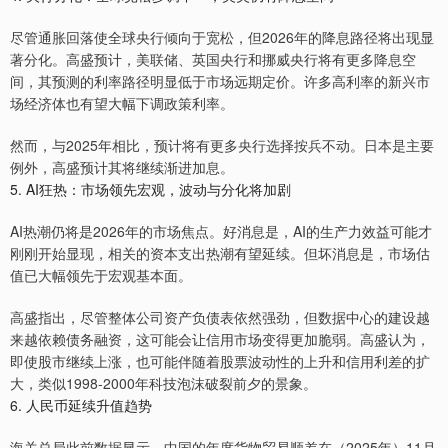
尽管通胀回落使全球央行倾向于宽松，但2026年的降息路径将出现显
著分化。高盛预计，美联储、英国央行和挪威央行将有更多降息空
间，其预测的利率路径明显低于市场远期定价。许多高利率的新兴市
场经济体也有望大幅下调政策利率。
然而，与2025年相比，预计将有更多央行选择按兵不动。日本是主要
例外，高盛预计其将继续渐进加息。
5. AI狂热：市场领先宏观，波动与分化将加剧
AI热潮仍将是2026年的市场焦点。好消息是，AI的生产力效益可能才
刚刚开始显现，相关的资本支出热潮有望延续。但坏消息是，市场估
值已大幅领先于宏观基本面。
高盛指出，尽管整体公司资产负债表依然强劲，但数据中心的建设越
来越依赖债务融资，这可能会让信用市场变得更加脆弱。高盛认为，
即使股市继续上涨，也可能伴随着股票波动性的上升和信用利差的扩
大，类似1998-2000年科技泡沫破裂前夕的景象。
6. 人民币延续升值趋势
海关总局此前数据显示，中国的年度货物贸易顺差在（2025年）11月