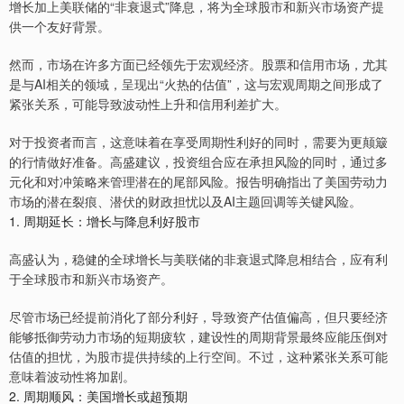
增长加上美联储的“非衰退式”降息，将为全球股市和新兴市场资产提
供一个友好背景。
然而，市场在许多方面已经领先于宏观经济。股票和信用市场，尤其
是与AI相关的领域，呈现出“火热的估值”，这与宏观周期之间形成了
紧张关系，可能导致波动性上升和信用利差扩大。
对于投资者而言，这意味着在享受周期性利好的同时，需要为更颠簸
的行情做好准备。高盛建议，投资组合应在承担风险的同时，通过多
元化和对冲策略来管理潜在的尾部风险。报告明确指出了美国劳动力
市场的潜在裂痕、潜伏的财政担忧以及AI主题回调等关键风险。
1. 周期延长：增长与降息利好股市
高盛认为，稳健的全球增长与美联储的非衰退式降息相结合，应有利
于全球股市和新兴市场资产。
尽管市场已经提前消化了部分利好，导致资产估值偏高，但只要经济
能够抵御劳动力市场的短期疲软，建设性的周期背景最终应能压倒对
估值的担忧，为股市提供持续的上行空间。不过，这种紧张关系可能
意味着波动性将加剧。
2. 周期顺风：美国增长或超预期