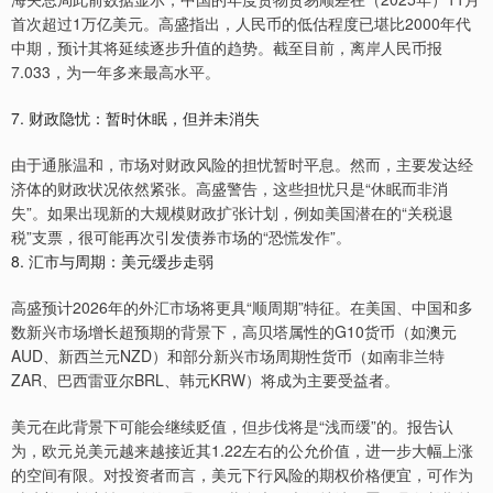
首次超过1万亿美元。高盛指出，人民币的低估程度已堪比2000年代
中期，预计其将延续逐步升值的趋势。截至目前，离岸人民币报
7.033，为一年多来最高水平。
7. 财政隐忧：暂时休眠，但并未消失
由于通胀温和，市场对财政风险的担忧暂时平息。然而，主要发达经
济体的财政状况依然紧张。高盛警告，这些担忧只是“休眠而非消
失”。如果出现新的大规模财政扩张计划，例如美国潜在的“关税退
税”支票，很可能再次引发债券市场的“恐慌发作”。
8. 汇市与周期：美元缓步走弱
高盛预计2026年的外汇市场将更具“顺周期”特征。在美国、中国和多
数新兴市场增长超预期的背景下，高贝塔属性的G10货币（如澳元
AUD、新西兰元NZD）和部分新兴市场周期性货币（如南非兰特
ZAR、巴西雷亚尔BRL、韩元KRW）将成为主要受益者。
美元在此背景下可能会继续贬值，但步伐将是“浅而缓”的。报告认
为，欧元兑美元越来越接近其1.22左右的公允价值，进一步大幅上涨
的空间有限。对投资者而言，美元下行风险的期权价格便宜，可作为