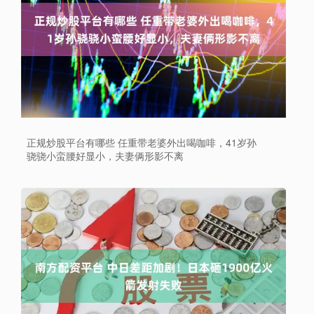
正规炒股平台有哪些 任重带老婆外出喝咖啡，41岁孙
骁骁小蛮腰好显小，夫妻俩形影不离