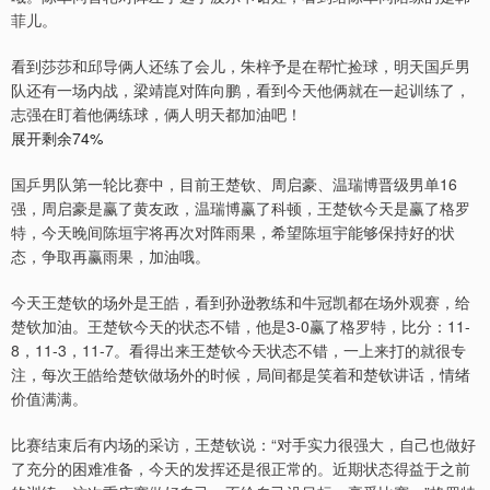
菲儿。
看到莎莎和邱导俩人还练了会儿，朱梓予是在帮忙捡球，明天国乒男
队还有一场内战，梁靖崑对阵向鹏，看到今天他俩就在一起训练了，
志强在盯着他俩练球，俩人明天都加油吧！
展开剩余74%
国乒男队第一轮比赛中，目前王楚钦、周启豪、温瑞博晋级男单16
强，周启豪是赢了黄友政，温瑞博赢了科顿，王楚钦今天是赢了格罗
特，今天晚间陈垣宇将再次对阵雨果，希望陈垣宇能够保持好的状
态，争取再赢雨果，加油哦。
今天王楚钦的场外是王皓，看到孙逊教练和牛冠凯都在场外观赛，给
楚钦加油。王楚钦今天的状态不错，他是3-0赢了格罗特，比分：11-
8，11-3，11-7。看得出来王楚钦今天状态不错，一上来打的就很专
注，每次王皓给楚钦做场外的时候，局间都是笑着和楚钦讲话，情绪
价值满满。
比赛结束后有内场的采访，王楚钦说：“对手实力很强大，自己也做好
了充分的困难准备，今天的发挥还是很正常的。近期状态得益于之前