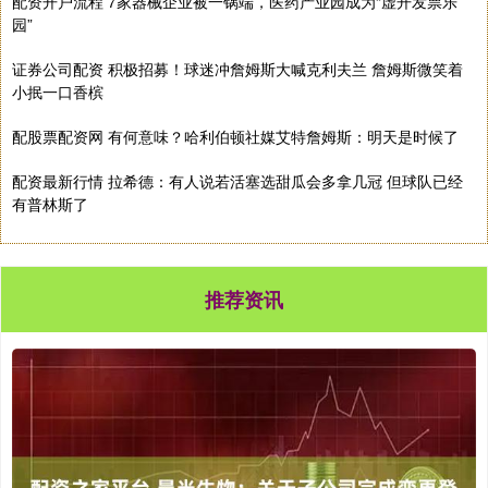
配资开户流程 7家器械企业被一锅端，医药产业园成为“虚开发票乐
园”
证券公司配资 积极招募！球迷冲詹姆斯大喊克利夫兰 詹姆斯微笑着
小抿一口香槟
配股票配资网 有何意味？哈利伯顿社媒艾特詹姆斯：明天是时候了
配资最新行情 拉希德：有人说若活塞选甜瓜会多拿几冠 但球队已经
有普林斯了
推荐资讯