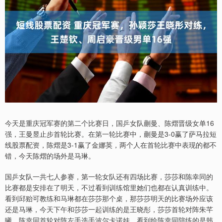
今天是重庆冠军赛的第二个比赛日，国乒女队蒯曼、陈熠晋级女单16
强，王曼昱止步首轮比赛。在第一轮比赛中，蒯曼是3-0赢了萨马拉短
线股票配资，陈熠是3-1赢了金娜英，两个人在首轮比赛中表现的都不
错，今天陈熠的场外是马琳。
国乒女队一共七人参赛，第一轮女队还有四场比赛，莎莎和陈幸同的
比赛都是安排在了明天，不过看到训练馆里她们也都在认真训练中。
看到邱贻可教练和马琳都在莎莎那个桌，那莎莎明天的比赛场外应该
还是马琳，今天下午和莎莎一起训练的是王晓彤，莎莎首轮对阵朱芊
曦。陈幸同首轮对阵左手选手波尔卡诺娃，看到给陈幸同陪练的是韩