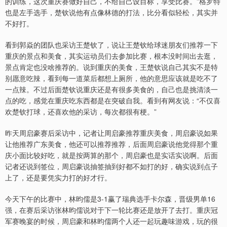
的训练，这次重庆赛做好自己，不给自己设目标，享受比赛。”格罗特
也是左手选手，楚钦说他有点像林德的打法，比分看似轻松，其实并
不好打。
看到郭焱的团队也采访王楚钦了，说让王楚钦给球迷朋友们推荐一下
重庆的景点和美食，其实运动员们去参加比赛，根本没时间出去逛，
景点肯定也没啥推荐的。说到重庆的美食，王楚钦说自己其实不是特
别愿意吃辣，看到每一道菜后都想上厕所，他的意思应该就是吃不了
一点辣。不过后面楚钦说重庆还是有很多美食的，自己也是挑清淡一
点的吃，感觉在重庆吃东西都是在突破自我。看到有网友说：“不仅喜
欢楚钦打球，还喜欢他的采访，每次都很有梗。”
昨天周启豪赛后采访中，记者让周启豪推荐重庆美食，周启豪说如果
让他推荐广东美食，他还可以推荐推荐，后面周启豪说他觉得那个重
庆小面比较好吃，就是按两算的那个，周启豪也是实话实说啊。后面
记者还说到签位，周启豪说抽签抽到好都不如打的好，确实说到点子
上了，还是要凭实力打的好才行。
今天下午的比赛中，林昀儒是3-1赢了瑞典选手卡尔森，晋级男单16
强，在赛后采访张林昀儒说对于下一轮比赛还是放开了去打。重庆冠
军赛晚宴的时候，周启豪和林昀儒两个人还一起玩趣味游戏，玩的很