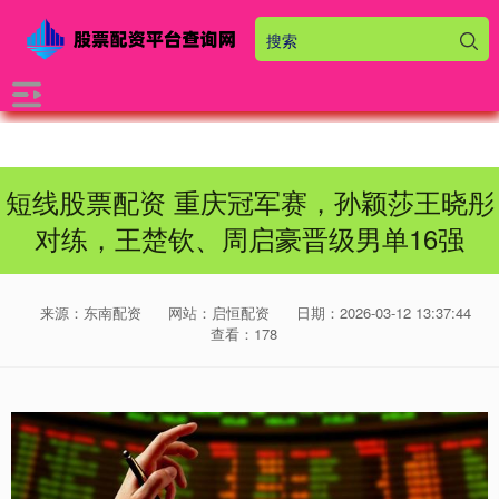
短线股票配资 重庆冠军赛，孙颖莎王晓彤
对练，王楚钦、周启豪晋级男单16强
来源：东南配资
网站：启恒配资
日期：2026-03-12 13:37:44
查看：178