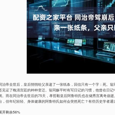
同治帝去世后，皇后悄悄给父亲递了一张纸条，回信只有一个字：死。翁
还见证了晚清宫廷的种种变迁。翁同龢平时有写日记的习惯，他曾在日记
阁。而在同治帝去世后的75天，孝哲毅皇后阿鲁特氏也在储秀宫离奇崩
台，但年纪轻轻、身体健康的阿鲁特氏如何会突然死亡？有些历史学者通
展开剩余56%