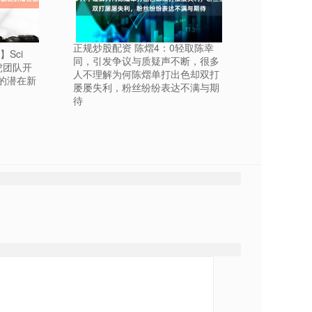
正规炒股配资 陈熠4：0轻取陈幸
Sci
同，引发争议与质疑声不断，很多
飞虎团队开
人不理解为何陈熠单打出色却双打
的潜在新
屡屡失利，粉丝纷纷表达不满与期
待