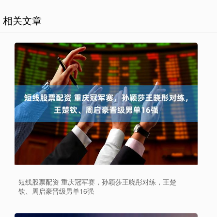
相关文章
短线股票配资 重庆冠军赛，孙颖莎王晓彤对练，王楚
钦、周启豪晋级男单16强