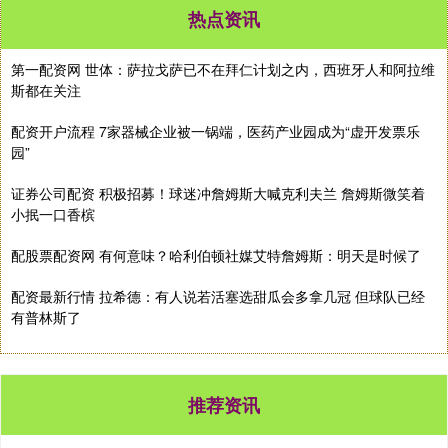
热点资讯
第一配资网 世体：萨拉戈萨已不在拜仁计划之内，西班牙人和阿拉维
斯都在关注
配资开户流程 7家器械企业被一锅端，医药产业园成为“虚开发票乐
园”
证券公司配资 积极招募！球迷冲詹姆斯大喊克利夫兰 詹姆斯微笑着
小抿一口香槟
配股票配资网 有何意味？哈利伯顿社媒艾特詹姆斯：明天是时候了
配资最新行情 拉希德：有人说若活塞选甜瓜会多拿几冠 但球队已经
有普林斯了
推荐资讯